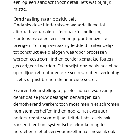
één-op-één aandacht voor detail; iets wat pijnlijk
mistte.
Omdraaiing naar positiviteit
Ondanks deze hindernissen wendde ik me tot
alternatieve kanalen – feedbackformulieren,
klantenservice bellen – om mijn punten over te
brengen. Tot mijn verbazing leidde dit uiteindelijk
tot constructieve dialogen waardoor processen
werden gestroomlijnd en eerder gemaakte fouten
gecorrigeerd werden. Dit bewijst nogmaals hoe vitaal
open lijnen zijn binnen elke vorm van diensverlening
– zelfs of juist binnen de financiële sector.
Ervaren teleurstelling bij professionals waarvan je
denkt dat ze jouw belangen behartigen kan
demotiverend werken; toch moet men niet schromen
hun stem verheffen indien nodig. Het avontuur
onderstreepte voor mij het feit dat obstakels ook
kansen biedt om systemische tekortkoming te
herstellen niet alleen voor jezelf maar mogelijk ook