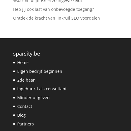
Waarom blijft Excel zo ingewikkeld?
Heb jij ook last van onbevoegde toegang?
Ontdek de kracht van linkruil SEO voordelen
sparsity.be
Home
Eigen bedrijf beginnen
2de baan
Ingehuurd als consultant
Minder uitgeven
Contact
Blog
Partners