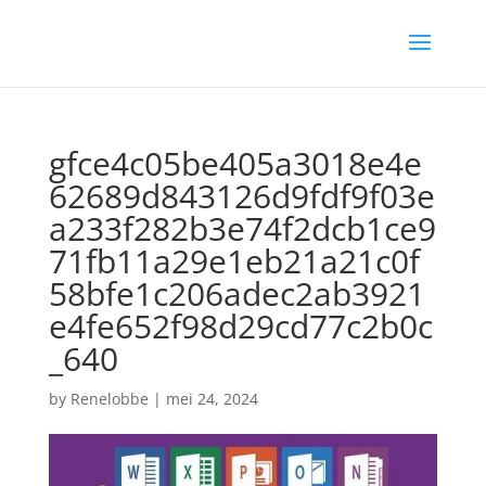
gfce4c05be405a3018e4e
62689d843126d9fdf9f03e
a233f282b3e74f2dcb1ce9
71fb11a29e1eb21a21c0f
58bfe1c206adec2ab3921
e4fe652f98d29cd77c2b0c
_640
by
Renelobbe
|
mei 24, 2024